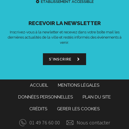
ETABLISSEMENT ACCESSIBLE
RECEVOIR LA NEWSLETTER
Inscrivez-vous à la newletter et recevez dans votre boîte mail les
dernières actualités de la ville et restés informés des événements à
venir.
S'INSCRIRE
ACCUEIL
MENTIONS LÉGALES
DONNÉES PERSONNELLES
PLAN DU SITE
CRÉDITS
GERER LES COOKIES
01 49 76 60 00
Nous contacter