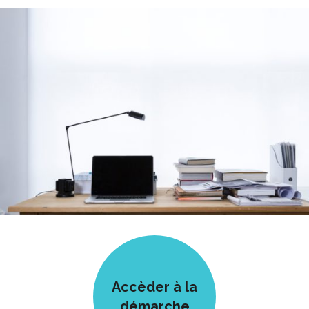
Accèder à la
démarche