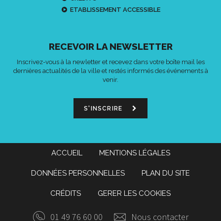
ETABLISSEMENT ACCESSIBLE
RECEVOIR LA NEWSLETTER
Inscrivez-vous à la newletter et recevez dans votre boîte mail les
dernières actualités de la ville et restés informés des événements à
venir.
S'INSCRIRE
ACCUEIL
MENTIONS LÉGALES
DONNÉES PERSONNELLES
PLAN DU SITE
CRÉDITS
GERER LES COOKIES
01 49 76 60 00
Nous contacter