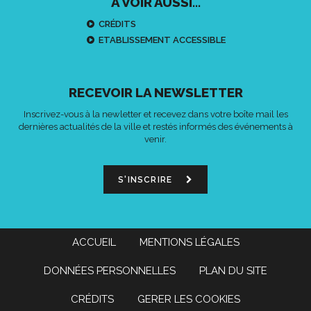
À VOIR AUSSI...
CRÉDITS
ETABLISSEMENT ACCESSIBLE
RECEVOIR LA NEWSLETTER
Inscrivez-vous à la newletter et recevez dans votre boîte mail les
dernières actualités de la ville et restés informés des événements à
venir.
S'INSCRIRE
ACCUEIL
MENTIONS LÉGALES
DONNÉES PERSONNELLES
PLAN DU SITE
CRÉDITS
GERER LES COOKIES