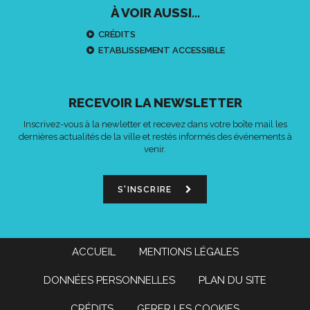
À VOIR AUSSI...
CRÉDITS
ETABLISSEMENT ACCESSIBLE
RECEVOIR LA NEWSLETTER
Inscrivez-vous à la newletter et recevez dans votre boîte mail les
dernières actualités de la ville et restés informés des événements à
venir.
S'INSCRIRE
ACCUEIL
MENTIONS LÉGALES
DONNÉES PERSONNELLES
PLAN DU SITE
CRÉDITS
GERER LES COOKIES