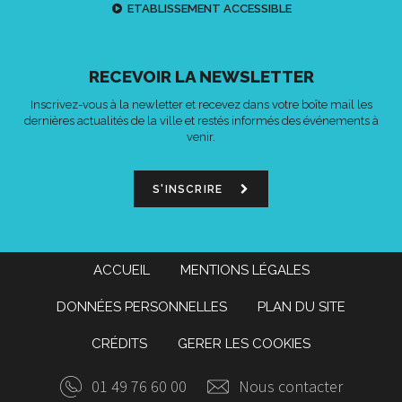
ETABLISSEMENT ACCESSIBLE
RECEVOIR LA NEWSLETTER
Inscrivez-vous à la newletter et recevez dans votre boîte mail les
dernières actualités de la ville et restés informés des événements à
venir.
S'INSCRIRE
ACCUEIL
MENTIONS LÉGALES
DONNÉES PERSONNELLES
PLAN DU SITE
CRÉDITS
GERER LES COOKIES
01 49 76 60 00
Nous contacter