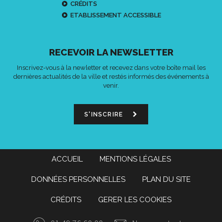
CRÉDITS
ETABLISSEMENT ACCESSIBLE
RECEVOIR LA NEWSLETTER
Inscrivez-vous à la newletter et recevez dans votre boîte mail les
dernières actualités de la ville et restés informés des événements à
venir.
S'INSCRIRE
ACCUEIL
MENTIONS LÉGALES
DONNÉES PERSONNELLES
PLAN DU SITE
CRÉDITS
GERER LES COOKIES