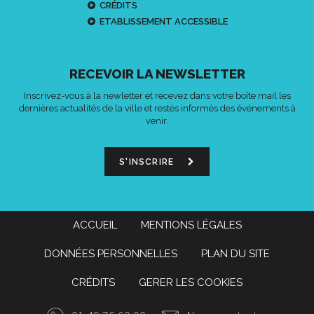
CRÉDITS
ETABLISSEMENT ACCESSIBLE
RECEVOIR LA NEWSLETTER
Inscrivez-vous à la newletter et recevez dans votre boîte mail les
dernières actualités de la ville et restés informés des événements à
venir.
S'INSCRIRE
ACCUEIL
MENTIONS LÉGALES
DONNÉES PERSONNELLES
PLAN DU SITE
CRÉDITS
GERER LES COOKIES