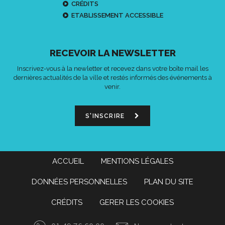
CRÉDITS
ETABLISSEMENT ACCESSIBLE
RECEVOIR LA NEWSLETTER
Inscrivez-vous à la newletter et recevez dans votre boîte mail les
dernières actualités de la ville et restés informés des événements à
venir.
S'INSCRIRE
ACCUEIL
MENTIONS LÉGALES
DONNÉES PERSONNELLES
PLAN DU SITE
CRÉDITS
GERER LES COOKIES