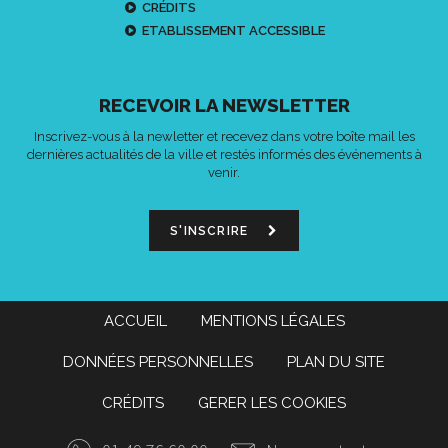
CRÉDITS
ETABLISSEMENT ACCESSIBLE
RECEVOIR LA NEWSLETTER
Inscrivez-vous à la newletter et recevez dans votre boîte mail les
dernières actualités de la ville et restés informés des événements à
venir.
S'INSCRIRE
ACCUEIL
MENTIONS LÉGALES
DONNÉES PERSONNELLES
PLAN DU SITE
CRÉDITS
GERER LES COOKIES