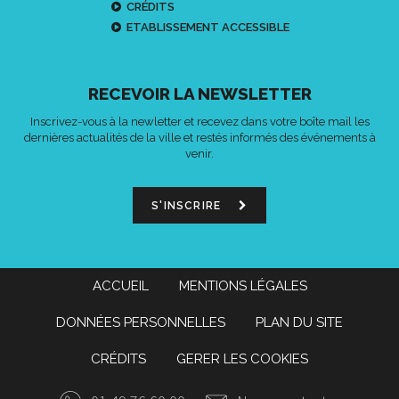
CRÉDITS
ETABLISSEMENT ACCESSIBLE
RECEVOIR LA NEWSLETTER
Inscrivez-vous à la newletter et recevez dans votre boîte mail les
dernières actualités de la ville et restés informés des événements à
venir.
S'INSCRIRE
ACCUEIL
MENTIONS LÉGALES
DONNÉES PERSONNELLES
PLAN DU SITE
CRÉDITS
GERER LES COOKIES