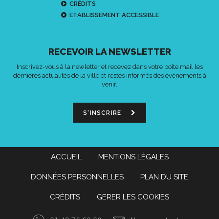
CRÉDITS
ETABLISSEMENT ACCESSIBLE
RECEVOIR LA NEWSLETTER
Inscrivez-vous à la newletter et recevez dans votre boîte mail les
dernières actualités de la ville et restés informés des événements à
venir.
S'INSCRIRE
ACCUEIL
MENTIONS LÉGALES
DONNÉES PERSONNELLES
PLAN DU SITE
CRÉDITS
GERER LES COOKIES