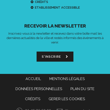
CRÉDITS
ETABLISSEMENT ACCESSIBLE
RECEVOIR LA NEWSLETTER
Inscrivez-vous à la newletter et recevez dans votre boîte mail les
dernières actualités de la ville et restés informés des événements à
venir.
S'INSCRIRE
ACCUEIL
MENTIONS LÉGALES
DONNÉES PERSONNELLES
PLAN DU SITE
CRÉDITS
GERER LES COOKIES