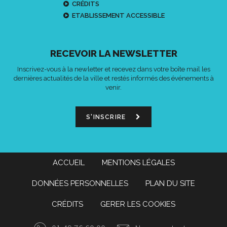
CRÉDITS
ETABLISSEMENT ACCESSIBLE
RECEVOIR LA NEWSLETTER
Inscrivez-vous à la newletter et recevez dans votre boîte mail les
dernières actualités de la ville et restés informés des événements à
venir.
S'INSCRIRE
ACCUEIL
MENTIONS LÉGALES
DONNÉES PERSONNELLES
PLAN DU SITE
CRÉDITS
GERER LES COOKIES