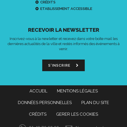
CRÉDITS
ETABLISSEMENT ACCESSIBLE
RECEVOIR LA NEWSLETTER
Inscrivez-vous à la newletter et recevez dans votre boîte mail les
dernières actualités de la ville et restés informés des événements à
venir.
S'INSCRIRE
ACCUEIL
MENTIONS LÉGALES
DONNÉES PERSONNELLES
PLAN DU SITE
CRÉDITS
GERER LES COOKIES