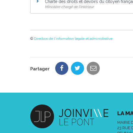
Charte des droits et devoirs du citoyen frança
Ministère chargé de l'intérieur
©
Direction de l'information légale et administrative
Partager
LA MA
MAIRIE 
23 RUE 