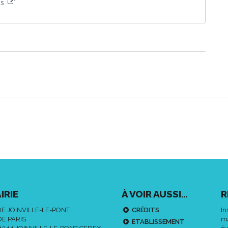
is
IRIE
À VOIR AUSSI...
R
DE JOINVILLE-LE-PONT
CRÉDITS
In
DE PARIS
ma
ETABLISSEMENT