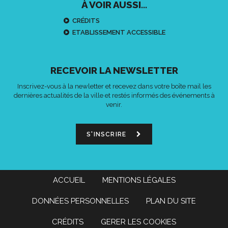
À VOIR AUSSI...
CRÉDITS
ETABLISSEMENT ACCESSIBLE
RECEVOIR LA NEWSLETTER
Inscrivez-vous à la newletter et recevez dans votre boîte mail les
dernières actualités de la ville et restés informés des événements à
venir.
S'INSCRIRE
ACCUEIL
MENTIONS LÉGALES
DONNÉES PERSONNELLES
PLAN DU SITE
CRÉDITS
GERER LES COOKIES