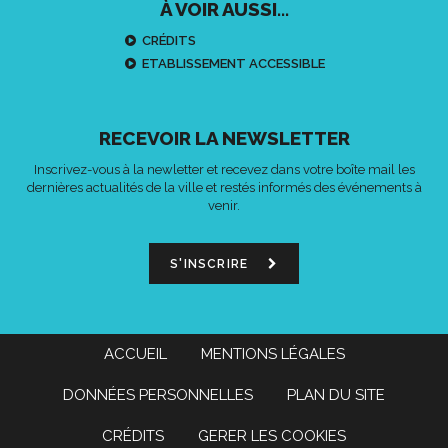
À VOIR AUSSI...
CRÉDITS
ETABLISSEMENT ACCESSIBLE
RECEVOIR LA NEWSLETTER
Inscrivez-vous à la newletter et recevez dans votre boîte mail les
dernières actualités de la ville et restés informés des événements à
venir.
S'INSCRIRE
ACCUEIL
MENTIONS LÉGALES
DONNÉES PERSONNELLES
PLAN DU SITE
CRÉDITS
GERER LES COOKIES