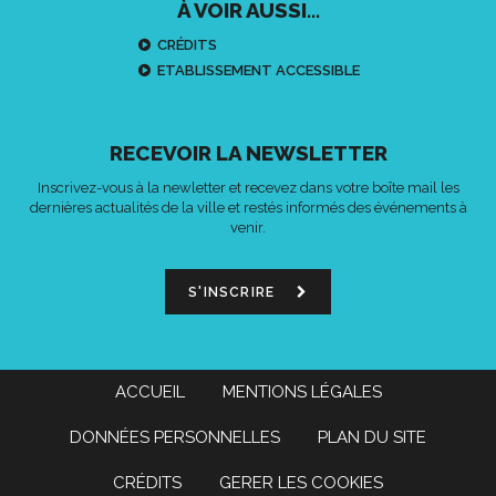
À VOIR AUSSI...
CRÉDITS
ETABLISSEMENT ACCESSIBLE
RECEVOIR LA NEWSLETTER
Inscrivez-vous à la newletter et recevez dans votre boîte mail les
dernières actualités de la ville et restés informés des événements à
venir.
S'INSCRIRE
ACCUEIL
MENTIONS LÉGALES
DONNÉES PERSONNELLES
PLAN DU SITE
CRÉDITS
GERER LES COOKIES