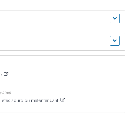
té
 (Cnil)
 êtes sourd ou malentendant