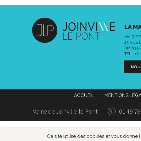
LA MA
MAIRIE 
23 RUE 
BP. 83 
TÉL. :
01
NOU
ACCUEIL
MENTIONS LÉG
Mairie de Joinville-le-Pont
01 49 76
Ce site utilise des cookies et vous donne 