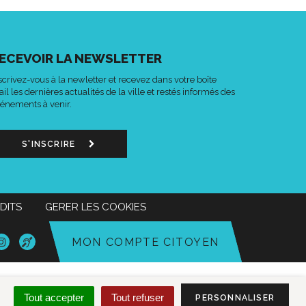
ECEVOIR LA NEWSLETTER
scrivez-vous à la newletter et recevez dans votre boîte
il les dernières actualités de la ville et restés informés des
énements à venir.
S'INSCRIRE
DITS
GERER LES COOKIES
n
Lien
Acce-
MON COMPTE CITOYEN
s
vers
o
le
mpte
compte
k
tter
Instagram
Tout accepter
Tout refuser
PERSONNALISER