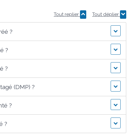
Tout replier
Tout déplier
réé ?
é ?
é ?
rtagé (DMP) ?
té ?
é ?