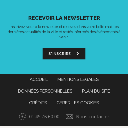
RECEVOIR LA NEWSLETTER
Inscrivez-vous à la newletter et recevez dans votre boîte mail les
dernières actualités de la ville et restés informés des événements à
venir.
S'INSCRIRE
ACCUEIL
MENTIONS LÉGALES
DONNÉES PERSONNELLES
PLAN DU SITE
CRÉDITS
GERER LES COOKIES
01 49 76 60 00
Nous contacter