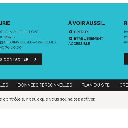
IRIE
À VOIR AUSSI...
R
DE JOINVILLE-LE-PONT
CRÉDITS
In
DE PARIS
ma
ETABLISSEMENT
94344 JOINVILLE-LE-PONT CEDEX
év
ACCESSIBLE
 49 76 60 00
S CONTACTER
ALES
DONNÉES PERSONNELLES
PLAN DU SITE
CRÉ
 60 00
Nous contacter
le contrôle sur ceux que vous souhaitez activer.
Données
Lien
Lie
personnelles
vers
ver
le
le
compte
co
Faceboo
Twi