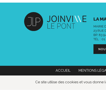
LA MA
MAIRIE 
23 RUE 
BP. 83 
TÉL. :
01
NOU
ACCUEIL
MENTIONS LÉG
Mairie de Joinville-le-Pont
01 49 76
Ce site utilise des cookies et vous donne 