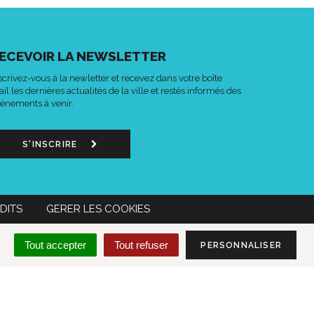
ECEVOIR LA NEWSLETTER
scrivez-vous à la newletter et recevez dans votre boîte
il les dernières actualités de la ville et restés informés des
énements à venir.
S'INSCRIRE
DITS
GERER LES COOKIES
n
Lien
Acce-
MON COMPTE CITOYEN
Tout accepter
Tout refuser
PERSONNALISER
s
vers
o
le
mpte
compte
k
tter
Instagram