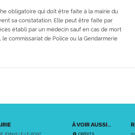
 obligatoire qui doit être faite à la mairie du
vent sa constatation. Elle peut être faite par
écès établi par un médecin sauf en cas de mort
as, le commissariat de Police ou la Gendarmerie
IRIE
À VOIR AUSSI...
R
DE JOINVILLE-LE-PONT
CRÉDITS
In