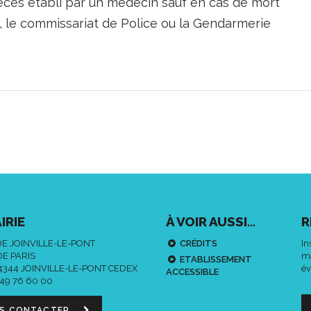
écès établi par un médecin sauf en cas de mort
as, le commissariat de Police ou la Gendarmerie
IRIE
À VOIR AUSSI...
R
DE JOINVILLE-LE-PONT
CRÉDITS
In
DE PARIS
ma
ETABLISSEMENT
94344 JOINVILLE-LE-PONT CEDEX
év
ACCESSIBLE
 49 76 60 00
S CONTACTER