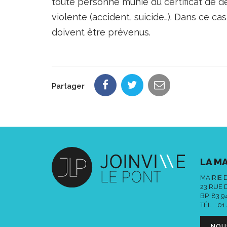
toute personne munie du certificat de d
violente (accident, suicide…). Dans ce c
doivent être prévenus.
Partager
LA MA
MAIRIE 
23 RUE 
BP. 83 
TÉL. :
01
NOU