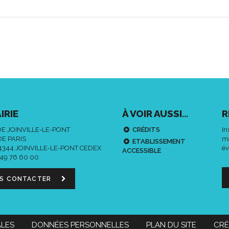
IRIE
À VOIR AUSSI...
R
DE JOINVILLE-LE-PONT
CRÉDITS
In
DE PARIS
ma
ETABLISSEMENT
94344 JOINVILLE-LE-PONT CEDEX
év
ACCESSIBLE
 49 76 60 00
S CONTACTER
ALES
DONNÉES PERSONNELLES
PLAN DU SITE
CRÉ