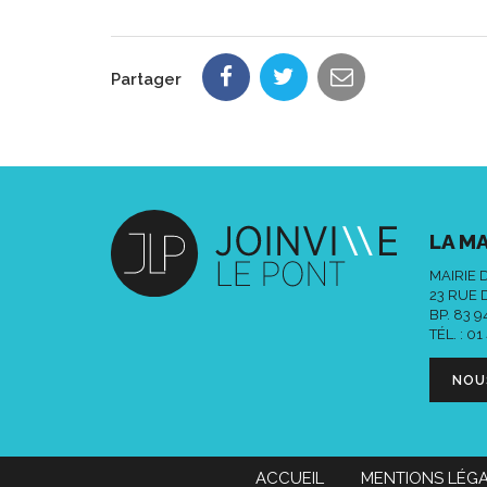
Partager
LA MA
MAIRIE 
23 RUE 
BP. 83 
TÉL. :
01
NOU
ACCUEIL
MENTIONS LÉG