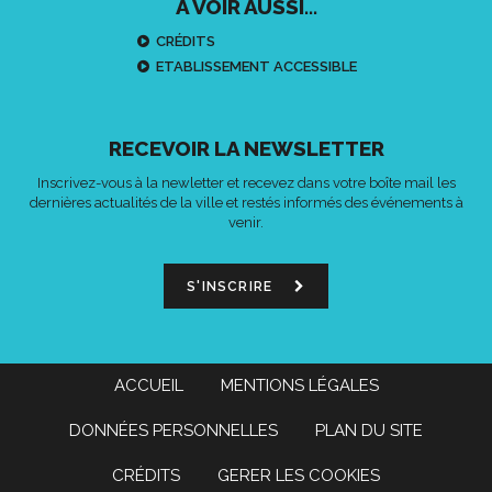
À VOIR AUSSI...
CRÉDITS
ETABLISSEMENT ACCESSIBLE
RECEVOIR LA NEWSLETTER
Inscrivez-vous à la newletter et recevez dans votre boîte mail les
dernières actualités de la ville et restés informés des événements à
venir.
S'INSCRIRE
ACCUEIL
MENTIONS LÉGALES
DONNÉES PERSONNELLES
PLAN DU SITE
CRÉDITS
GERER LES COOKIES