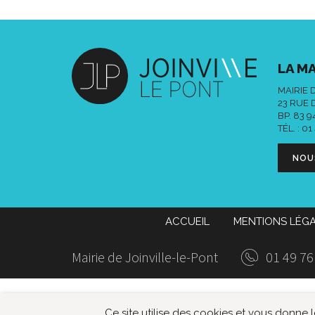
LA MA
MAIRIE 
23 RUE 
BP. 83 
TÉL. :
01
NOU
ACCUEIL
MENTIONS LÉG
Mairie de Joinville-le-Pont
01 49 76
Ce site utilise des cookies et vous donne 