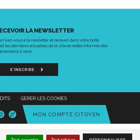
ECEVOIR LA NEWSLETTER
scrivez-vous à la newletter et recevez dans votre boîte
il les dernières actualités de la ville et restés informés des
énements à venir.
S'INSCRIRE
DITS
GERER LES COOKIES
n
Lien
Acce-
MON COMPTE CITOYEN
s
vers
o
le
mpte
compte
k
tter
Instagram
Tout accepter
Tout refuser