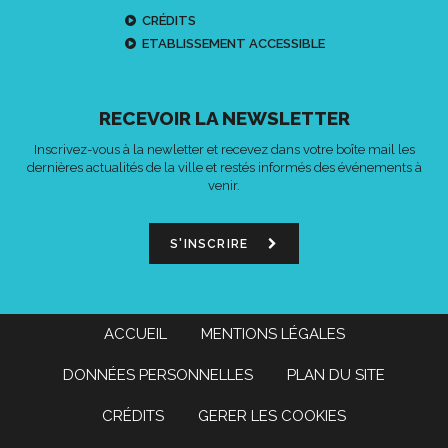
CRÉDITS
ETABLISSEMENT ACCESSIBLE
RECEVOIR LA NEWSLETTER
Inscrivez-vous à la newletter et recevez dans votre boîte mail les
dernières actualités de la ville et restés informés des événements à
venir.
S'INSCRIRE
ACCUEIL
MENTIONS LÉGALES
DONNÉES PERSONNELLES
PLAN DU SITE
CRÉDITS
GERER LES COOKIES