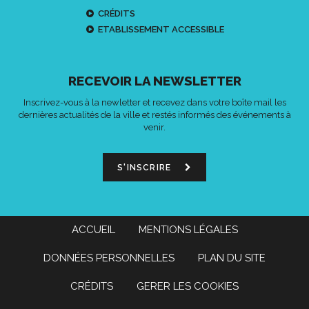
CRÉDITS
ETABLISSEMENT ACCESSIBLE
RECEVOIR LA NEWSLETTER
Inscrivez-vous à la newletter et recevez dans votre boîte mail les
dernières actualités de la ville et restés informés des événements à
venir.
S'INSCRIRE
ACCUEIL
MENTIONS LÉGALES
DONNÉES PERSONNELLES
PLAN DU SITE
CRÉDITS
GERER LES COOKIES