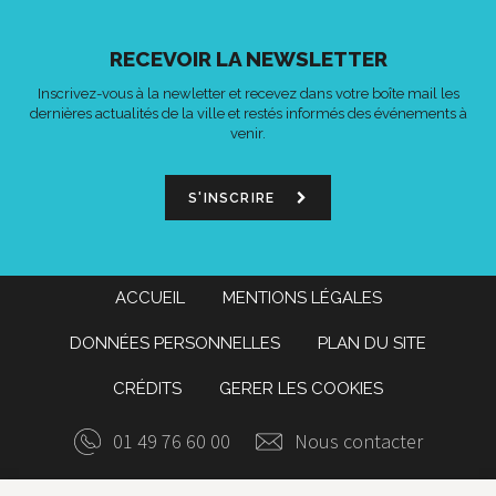
RECEVOIR LA NEWSLETTER
Inscrivez-vous à la newletter et recevez dans votre boîte mail les
dernières actualités de la ville et restés informés des événements à
venir.
S'INSCRIRE
ACCUEIL
MENTIONS LÉGALES
DONNÉES PERSONNELLES
PLAN DU SITE
CRÉDITS
GERER LES COOKIES
01 49 76 60 00
Nous contacter