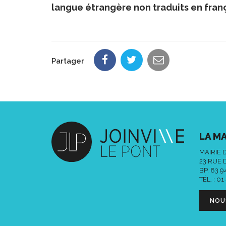
langue étrangère non traduits en franç
Partager
LA MA
MAIRIE 
23 RUE 
BP. 83 
TÉL. :
01
NOU