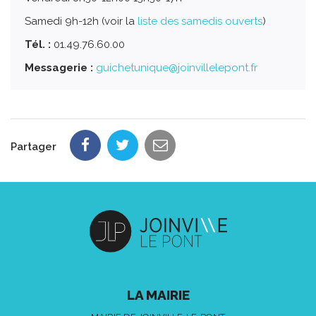
Samedi 9h-12h (voir la
liste des samedis ouverts
)
Tél. :
01.49.76.60.00
Messagerie :
guichetunique@joinvillelepont.fr
Partager
LA MAIRIE