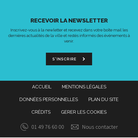
RECEVOIR LA NEWSLETTER
Inscrivez-vous à la newletter et recevez dans votre boîte mail les
dernières actualités de la ville et restés informés des événements à
venir.
S'INSCRIRE
ACCUEIL
MENTIONS LÉGALES
DONNÉES PERSONNELLES
PLAN DU SITE
CRÉDITS
GERER LES COOKIES
01 49 76 60 00
Nous contacter