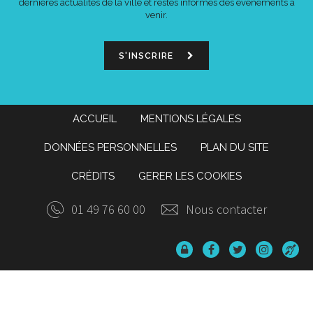
dernières actualités de la ville et restés informés des événements à
venir.
S'INSCRIRE
ACCUEIL
MENTIONS LÉGALES
DONNÉES PERSONNELLES
PLAN DU SITE
CRÉDITS
GERER LES COOKIES
01 49 76 60 00
Nous contacter
Données
Lien
Lien
Lien
Ac
personnelles
vers
vers
vers
o
le
le
le
compte
compte
compte
Facebook
Twitter
Instagr