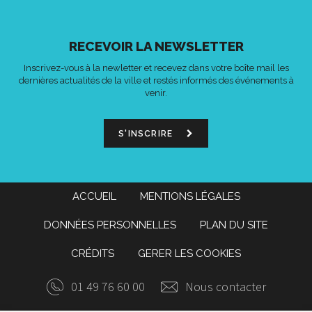
RECEVOIR LA NEWSLETTER
Inscrivez-vous à la newletter et recevez dans votre boîte mail les
dernières actualités de la ville et restés informés des événements à
venir.
S'INSCRIRE
ACCUEIL
MENTIONS LÉGALES
DONNÉES PERSONNELLES
PLAN DU SITE
CRÉDITS
GERER LES COOKIES
01 49 76 60 00
Nous contacter