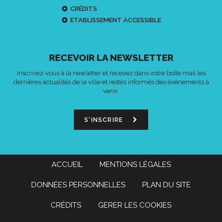
CRÉDITS
ETABLISSEMENT ACCESSIBLE
RECEVOIR LA NEWSLETTER
Inscrivez-vous à la newletter et recevez dans votre boîte mail les
dernières actualités de la ville et restés informés des événements à
venir.
S'INSCRIRE
ACCUEIL
MENTIONS LÉGALES
DONNÉES PERSONNELLES
PLAN DU SITE
CRÉDITS
GERER LES COOKIES