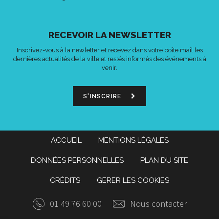
RECEVOIR LA NEWSLETTER
Inscrivez-vous à la newletter et recevez dans votre boîte mail les
dernières actualités de la ville et restés informés des événements à
venir.
S'INSCRIRE
ACCUEIL
MENTIONS LÉGALES
DONNÉES PERSONNELLES
PLAN DU SITE
CRÉDITS
GERER LES COOKIES
01 49 76 60 00
Nous contacter