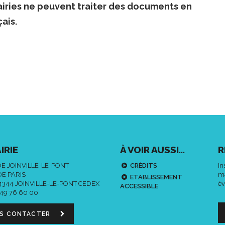
iries ne peuvent traiter des documents en
ais.
IRIE
À VOIR AUSSI...
R
DE JOINVILLE-LE-PONT
CRÉDITS
In
DE PARIS
ma
ETABLISSEMENT
94344 JOINVILLE-LE-PONT CEDEX
év
ACCESSIBLE
 49 76 60 00
S CONTACTER