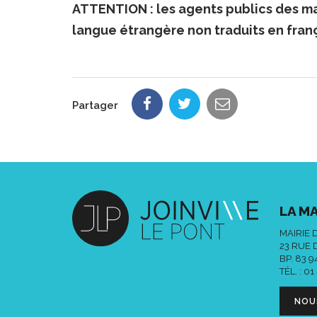
ATTENTION : les agents publics des ma
langue étrangère non traduits en franç
Partager
LA MA
MAIRIE 
23 RUE 
BP. 83 
TÉL. :
01
NOU