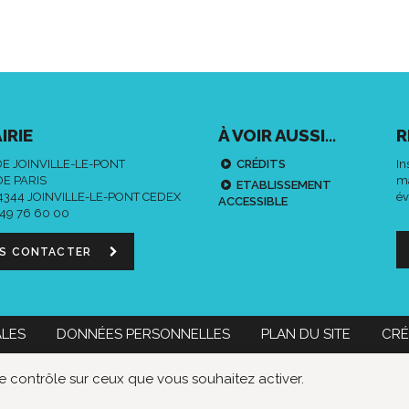
IRIE
À VOIR AUSSI...
R
DE JOINVILLE-LE-PONT
CRÉDITS
In
DE PARIS
ma
ETABLISSEMENT
94344 JOINVILLE-LE-PONT CEDEX
év
ACCESSIBLE
 49 76 60 00
S CONTACTER
ALES
DONNÉES PERSONNELLES
PLAN DU SITE
CRÉ
 60 00
Nous contacter
le contrôle sur ceux que vous souhaitez activer.
Données
Lien
Lie
personnelles
vers
ver
le
le