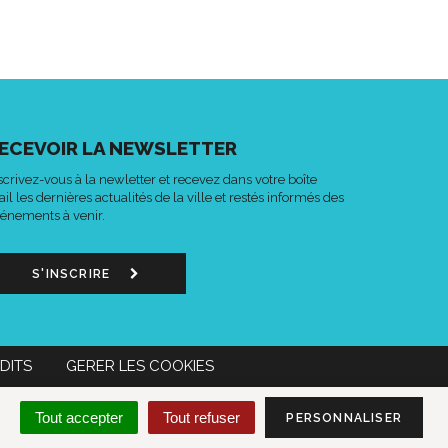
ECEVOIR LA NEWSLETTER
scrivez-vous à la newletter et recevez dans votre boîte
il les dernières actualités de la ville et restés informés des
énements à venir.
S'INSCRIRE
DITS
GERER LES COOKIES
n
Lien
Acce-
MON COMPTE CITOYEN
Tout accepter
Tout refuser
PERSONNALISER
s
vers
o
le