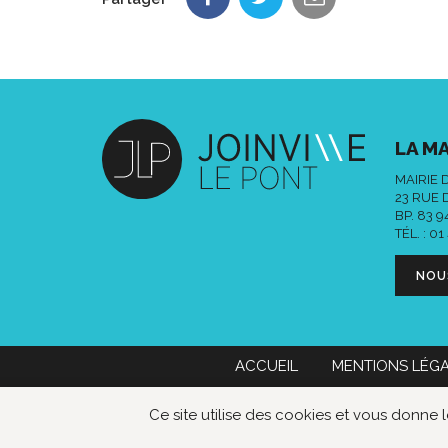
LA MA
MAIRIE 
23 RUE 
BP. 83 
TÉL. :
01
NOU
ACCUEIL
MENTIONS LÉG
Mairie de Joinville-le-Pont
01 49 76
Ce site utilise des cookies et vous donne 