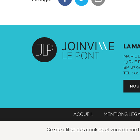
LA MA
MAIRIE 
23 RUE 
BP. 83 
TÉL. :
01
NOU
ACCUEIL
MENTIONS LÉG
Mairie de Joinville-le-Pont
01 49 76
Ce site utilise des cookies et vous donne 