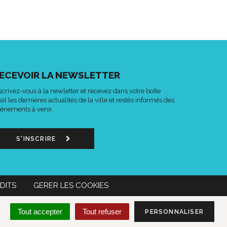
ECEVOIR LA NEWSLETTER
scrivez-vous à la newletter et recevez dans votre boîte
il les dernières actualités de la ville et restés informés des
énements à venir.
S'INSCRIRE
DITS
GERER LES COOKIES
n
Lien
Acce-
MON COMPTE CITOYEN
Tout accepter
Tout refuser
PERSONNALISER
s
vers
o
le