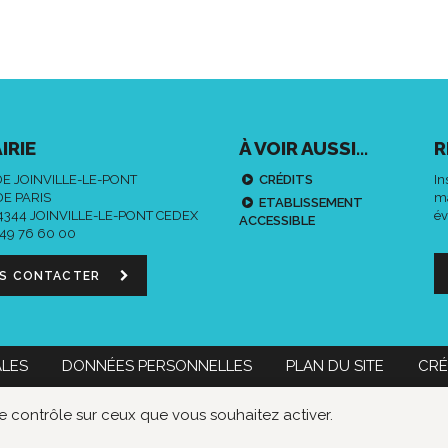
IRIE
À VOIR AUSSI...
R
DE JOINVILLE-LE-PONT
CRÉDITS
In
DE PARIS
ma
ETABLISSEMENT
94344 JOINVILLE-LE-PONT CEDEX
év
ACCESSIBLE
 49 76 60 00
S CONTACTER
ALES
DONNÉES PERSONNELLES
PLAN DU SITE
CRÉ
 60 00
Nous contacter
le contrôle sur ceux que vous souhaitez activer.
Données
Lien
Lie
personnelles
vers
ver
le
le