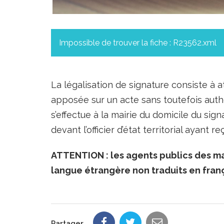
Impossible de trouver la fiche : R23562.xml
La légalisation de signature consiste à a
apposée sur un acte sans toutefois auth
s’effectue à la mairie du domicile du sig
devant l’officier d’état territorial ayant 
ATTENTION : les agents publics des ma
langue étrangère non traduits en franç
Partager