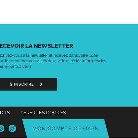
ECEVOIR LA NEWSLETTER
scrivez-vous à la newletter et recevez dans votre boîte
il les dernières actualités de la ville et restés informés des
énements à venir.
S'INSCRIRE
DITS
GERER LES COOKIES
n
Lien
Acce-
MON COMPTE CITOYEN
s
vers
o
le