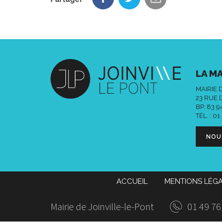
LA MA
MAIRIE 
23 RUE 
BP. 83 
TÉL. :
01
NOU
ACCUEIL
MENTIONS LÉG
Mairie de Joinville-le-Pont
01 49 76