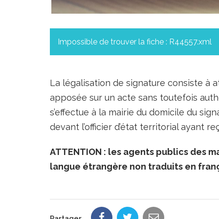
Impossible de trouver la fiche : R44557.xml
La légalisation de signature consiste à a
apposée sur un acte sans toutefois auth
s’effectue à la mairie du domicile du sig
devant l’officier d’état territorial ayant 
ATTENTION : les agents publics des ma
langue étrangère non traduits en franç
Partager