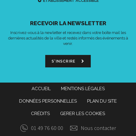
ETABLISSEMENT ACCESSIBLE
RECEVOIR LA NEWSLETTER
Inscrivez-vous à la newletter et recevez dans votre boîte mail les
dernières actualités de la ville et restés informés des événements à
venir.
S'INSCRIRE
ACCUEIL
MENTIONS LÉGALES
DONNÉES PERSONNELLES
PLAN DU SITE
CRÉDITS
GERER LES COOKIES
01 49 76 60 00
Nous contacter