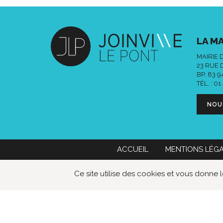
LA MA
MAIRIE 
23 RUE 
BP. 83 
TÉL. :
01
NOU
ACCUEIL
MENTIONS LÉG
Mairie de Joinville-le-Pont
01 49 76
Ce site utilise des cookies et vous donne 