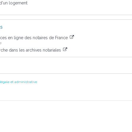
 d'un logement
us
vices en ligne des notaires de France
e
rche dans les archives notariales
 légale et administrative