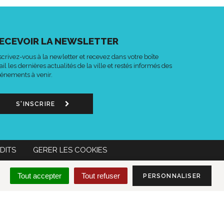
ECEVOIR LA NEWSLETTER
scrivez-vous à la newletter et recevez dans votre boîte
il les dernières actualités de la ville et restés informés des
énements à venir.
S'INSCRIRE
DITS
GERER LES COOKIES
n
Lien
Acce-
MON COMPTE CITOYEN
Tout accepter
Tout refuser
PERSONNALISER
s
vers
o
le
mpte
compte
k
tter
Instagram