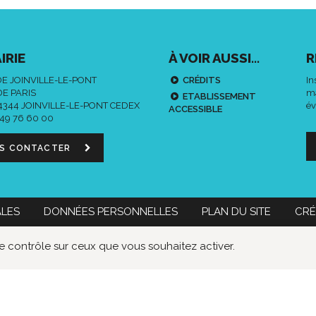
IRIE
À VOIR AUSSI...
R
DE JOINVILLE-LE-PONT
CRÉDITS
In
DE PARIS
ma
ETABLISSEMENT
94344 JOINVILLE-LE-PONT CEDEX
év
ACCESSIBLE
 49 76 60 00
S CONTACTER
ALES
DONNÉES PERSONNELLES
PLAN DU SITE
CRÉ
 60 00
Nous contacter
Données
Lien
Lie
le contrôle sur ceux que vous souhaitez activer.
personnelles
vers
ver
le
le
compte
co
Faceboo
Twi