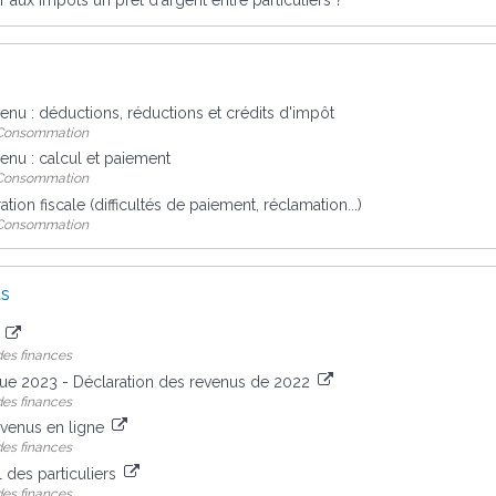
venu : déductions, réductions et crédits d'impôt
- Consommation
venu : calcul et paiement
- Consommation
ration fiscale (difficultés de paiement, réclamation...)
- Consommation
us
s
des finances
que 2023 - Déclaration des revenus de 2022
des finances
evenus en ligne
des finances
l des particuliers
des finances