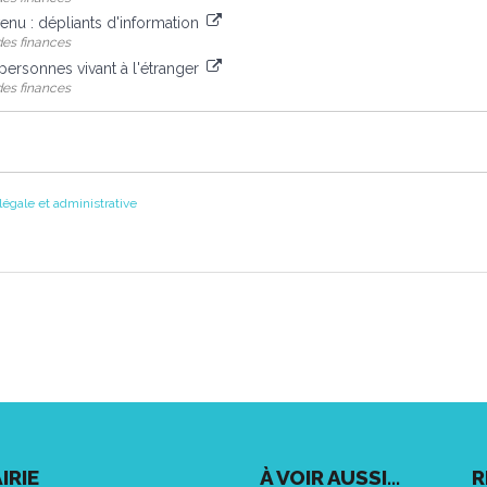
venu : dépliants d'information
des finances
personnes vivant à l'étranger
des finances
 légale et administrative
IRIE
À VOIR AUSSI...
R