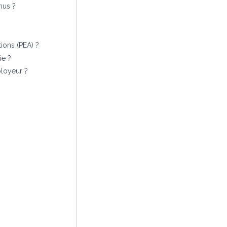
nus ?
ions (PEA) ?
ie ?
ployeur ?