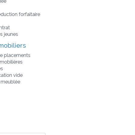
iée
éduction forfaitaire
ntrat
s jeunes
mobiliers
de placements
 mobilières
es
ation vide
n meublée