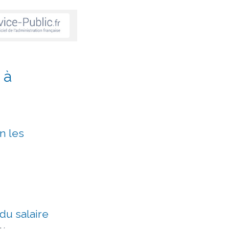
 à
n les
du salaire