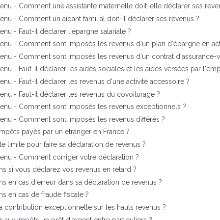
venu - Comment une assistante maternelle doit-elle déclarer ses reve
venu - Comment un aidant familial doit-il déclarer ses revenus ?
enu - Faut-il déclarer l'épargne salariale ?
venu - Comment sont imposés les revenus d'un plan d'épargne en act
venu - Comment sont imposés les revenus d'un contrat d'assurance-v
enu - Faut-il déclarer les aides sociales et les aides versées par l'em
enu - Faut-il déclarer les revenus d'une activité accessoire ?
venu - Faut-il déclarer les revenus du covoiturage ?
evenu - Comment sont imposés les revenus exceptionnels ?
venu - Comment sont imposés les revenus différés ?
impôts payés par un étranger en France ?
te limite pour faire sa déclaration de revenus ?
venu - Comment corriger votre déclaration ?
ns si vous déclarez vos revenus en retard ?
ns en cas d'erreur dans sa déclaration de revenus ?
ns en cas de fraude fiscale ?
la contribution exceptionnelle sur les hauts revenus ?
 aux impôts un prêt d'argent entre particuliers ?