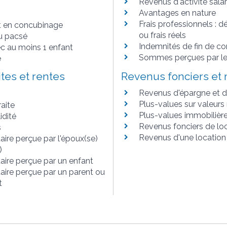
Revenus d'activité salar
Avantages en nature
Frais professionnels : d
t en concubinage
ou frais réels
u pacsé
Indemnités de fin de co
ec au moins 1 enfant
Sommes perçues par le
e
ites et rentes
Revenus fonciers et 
Revenus d'épargne et 
Plus-values sur valeurs
aite
Plus-values immobilièr
idité
Revenus fonciers de loc
s
Revenus d'une locatio
aire perçue par l'époux(se)
)
aire perçue par un enfant
aire perçue par un parent ou
t