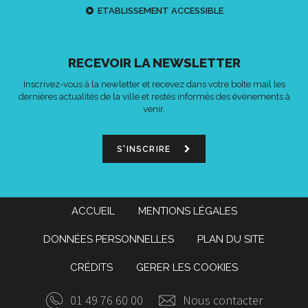
ETABLISSEMENT ACCESSIBLE
RECEVOIR LA NEWSLETTER
Inscrivez-vous à la newletter et recevez dans votre boîte mail les
dernières actualités de la ville et restés informés des événements à
venir.
S'INSCRIRE
ACCUEIL
MENTIONS LÉGALES
DONNÉES PERSONNELLES
PLAN DU SITE
CRÉDITS
GERER LES COOKIES
01 49 76 60 00
Nous contacter