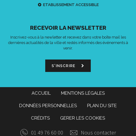
ETABLISSEMENT ACCESSIBLE
RECEVOIR LA NEWSLETTER
Inscrivez-vous à la newletter et recevez dans votre boîte mail les
dernières actualités de la ville et restés informés des événements à
venir.
S'INSCRIRE
ACCUEIL
MENTIONS LÉGALES
DONNÉES PERSONNELLES
PLAN DU SITE
CRÉDITS
GERER LES COOKIES
01 49 76 60 00
Nous contacter