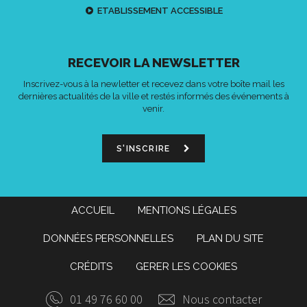
ETABLISSEMENT ACCESSIBLE
RECEVOIR LA NEWSLETTER
Inscrivez-vous à la newletter et recevez dans votre boîte mail les
dernières actualités de la ville et restés informés des événements à
venir.
S'INSCRIRE
ACCUEIL
MENTIONS LÉGALES
DONNÉES PERSONNELLES
PLAN DU SITE
CRÉDITS
GERER LES COOKIES
01 49 76 60 00
Nous contacter