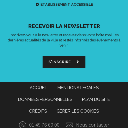
ETABLISSEMENT ACCESSIBLE
RECEVOIR LA NEWSLETTER
Inscrivez-vous à la newletter et recevez dans votre boîte mail les
dernières actualités de la ville et restés informés des événements à
venir.
S'INSCRIRE
ACCUEIL
MENTIONS LÉGALES
DONNÉES PERSONNELLES
PLAN DU SITE
CRÉDITS
GERER LES COOKIES
01 49 76 60 00
Nous contacter