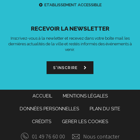
ETABLISSEMENT ACCESSIBLE
RECEVOIR LA NEWSLETTER
Inscrivez-vous à la newletter et recevez dans votre boîte mail les
dernières actualités de la ville et restés informés des événements à
venir.
S'INSCRIRE
ACCUEIL
MENTIONS LÉGALES
DONNÉES PERSONNELLES
PLAN DU SITE
CRÉDITS
GERER LES COOKIES
01 49 76 60 00
Nous contacter