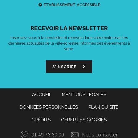
ETABLISSEMENT ACCESSIBLE
RECEVOIR LA NEWSLETTER
Inscrivez-vous à la newletter et recevez dans votre boîte mail les
dernières actualités de la ville et restés informés des événements à
venir.
S'INSCRIRE
ACCUEIL
MENTIONS LÉGALES
DONNÉES PERSONNELLES
PLAN DU SITE
CRÉDITS
GERER LES COOKIES
01 49 76 60 00
Nous contacter