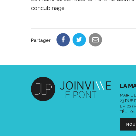
concubinage.
Partager
LA MA
MAIRIE 
23 RUE 
BP. 83 
TÉL. :
01
NOU